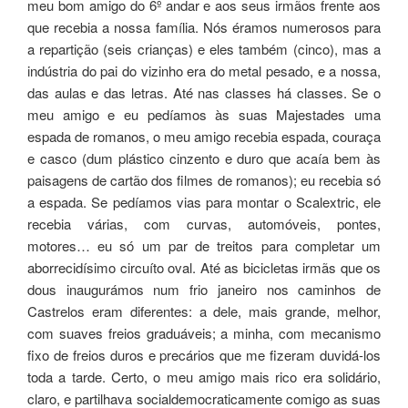
meu bom amigo do 6º andar e aos seus irmãos frente aos
que recebia a nossa família. Nós éramos numerosos para
a repartição (seis crianças) e eles também (cinco), mas a
indústria do pai do vizinho era do metal pesado, e a nossa,
das aulas e das letras. Até nas classes há classes. Se o
meu amigo e eu pedíamos às suas Majestades uma
espada de romanos, o meu amigo recebia espada, couraça
e casco (dum plástico cinzento e duro que acaía bem às
paisagens de cartão dos filmes de romanos); eu recebia só
a espada. Se pedíamos vias para montar o Scalextric, ele
recebia várias, com curvas, automóveis, pontes,
motores… eu só um par de treitos para completar um
aborrecidísimo circuíto oval. Até as bicicletas irmãs que os
dous inaugurámos num frio janeiro nos caminhos de
Castrelos eram diferentes: a dele, mais grande, melhor,
com suaves freios graduáveis; a minha, com mecanismo
fixo de freios duros e precários que me fizeram duvidá-los
toda a tarde. Certo, o meu amigo mais rico era solidário,
claro, e partilhava socialdemocraticamente comigo as suas