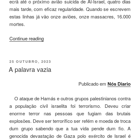
ecrã até o próximo avião suicida de Al-Israel, quatro dias
mais tarde, com eficaz regularidade. Quando se escrevem
estas linhas já vão onze aviões, onze massacres, 16.000
mortes.
“Al-
Continue reading
Israel
9/11”
POSTED
25 OUTUBRO, 2023
ON
A palavra vazia
Publicado em
Nós Diario
O ataque de Hamás e outros grupos palestinianos contra
a população civil israelita foi terrorismo. Deveu criar
enorme terror nas pessoas que fugiam das brutais
explosões. Deve ser terrorífico ser refém e moeda de troca
dum grupo sabendo que a tua vida pende dum fio. A
genocida devastação de Gaza polo exército de Israel é