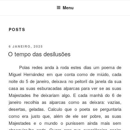
Menu
POSTS
POSTED
6 JANEIRO, 2025
ON
O tempo das desilusões
Polas redes anda à roda estes dias um poema de
Miguel Hernández em que conta como de miúdo, cada
noite do 5 de janeiro, deixava no peitoril da janela da sua
casa as suas esburacadas alparcas para ver se as suas
Majestades lhe deixariam algo. E cada manhã do 6 de
janeiro recolhia as alparcas como as deixara: vazias,
desertas, geladas. Calculo que o poeta se perguntaria
como era justo que, além de ele ser pobre, as suas
Majestades e o mundo o punissem ainda mais sem
obsequiar-lhe nada. Quero crer que experiências assim