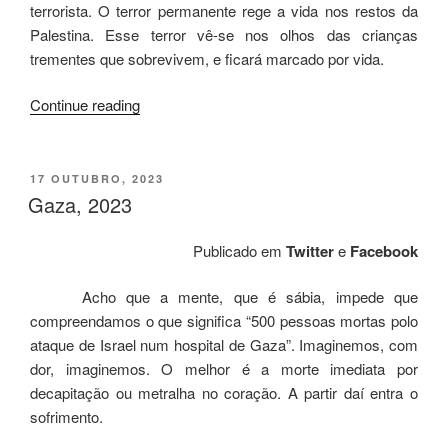
terrorista. O terror permanente rege a vida nos restos da
Palestina. Esse terror vê-se nos olhos das crianças
trementes que sobrevivem, e ficará marcado por vida.
“A
Continue reading
palavra
vazia”
POSTED
17 OUTUBRO, 2023
ON
Gaza, 2023
Publicado em
Twitter
e
Facebook
Acho que a mente, que é sábia, impede que
compreendamos o que significa “500 pessoas mortas polo
ataque de Israel num hospital de Gaza”. Imaginemos, com
dor, imaginemos. O melhor é a morte imediata por
decapitação ou metralha no coração. A partir daí entra o
sofrimento.