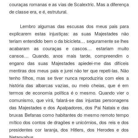
couraças romanas e as vias de Scalextric. Mas a diferença
de classe era, e é, estrutural.
Lembro algumas das escusas dos meus pais para
explicarem estas injustiças: as suas Majestades não
teriam entendido bem o da bicicleta… seguramente se lhes
acabaram as couraças e cascos… estariam muito
cansos… Quando, anos mais tarde, compreendim o
engano das suas Majestades apiedei-me das difíceis
mentiras dos meus pais e jurei não ter que repeti-las. Não
tenho filhos, mas se tiver nunca reproduziria com eles a
história das albarcas vazias, ou meio cheias, que é em
termos de economia política é o mesmo. Quando vier o
comunismo, que virá, falará-se das injustas personagens
das Majestades e dos Apalpadores, dos Pai Natais e das
bruxas Befanas como habitantes do mesmo remoto tempo
mítico dos contos de dragões e unicórnios, dos reis e dos
presidentes cor laranja, dos Hitlers, dos Herodes e dos
Netanyahus.