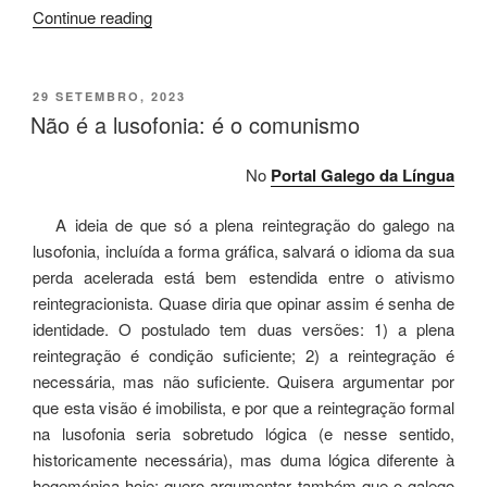
“Gaza,
Continue reading
2023”
POSTED
29 SETEMBRO, 2023
ON
Não é a lusofonia: é o comunismo
No
Portal Galego da Língua
A ideia de que só a plena reintegração do galego na
lusofonia, incluída a forma gráfica, salvará o idioma da sua
perda acelerada está bem estendida entre o ativismo
reintegracionista. Quase diria que opinar assim é senha de
identidade. O postulado tem duas versões: 1) a plena
reintegração é condição suficiente; 2) a reintegração é
necessária, mas não suficiente. Quisera argumentar por
que esta visão é imobilista, e por que a reintegração formal
na lusofonia seria sobretudo lógica (e nesse sentido,
historicamente necessária), mas duma lógica diferente à
hegemónica hoje; quero argumentar também que o galego