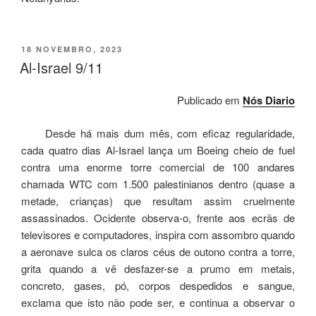
POSTED
18 NOVEMBRO, 2023
ON
Al-Israel 9/11
Publicado em
Nós Diario
Desde há mais dum mês, com eficaz regularidade,
cada quatro dias Al-Israel lança um Boeing cheio de fuel
contra uma enorme torre comercial de 100 andares
chamada WTC com 1.500 palestinianos dentro (quase a
metade, crianças) que resultam assim cruelmente
assassinados. Ocidente observa-o, frente aos ecrãs de
televisores e computadores, inspira com assombro quando
a aeronave sulca os claros céus de outono contra a torre,
grita quando a vê desfazer-se a prumo em metais,
concreto, gases, pó, corpos despedidos e sangue,
exclama que isto não pode ser, e continua a observar o